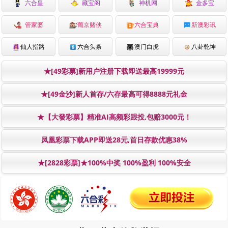
六合皇
藏宝阁
神机网
金多宝
管家婆
葡京赌侠
六合宝典
新澳彩讯
仙人指路
六合头条
澳门白虎
八卦乾坤
★[49彩票]新用户注册下载即送最高19999元
★[49金沙]新人首存/六存最高可得8888元礼金
★【大發彩票】精准AI高频彩跟投,包赔3000元！
凤凰彩票下载APP即送28元,首日存款优惠38%
★[2828彩票]★100%中奖 100%盈利 100%安全