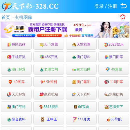
登录
/
注册
首页
玄机图库
>
特区总站
天下彩票
天空彩票
2028娱乐
手机开奖
48K开奖
澳门彩料
澳门图库
澳门好彩
老澳官网
黄大仙网
49彩票
49图库
9b资料
澳门赢彩
118图库
天天好彩
嬴彩吧站
天下彩料
水果奶奶
澳门平特
8818资料
66宝典
惠泽天下
综合资料
王中王
777开奖
66导航